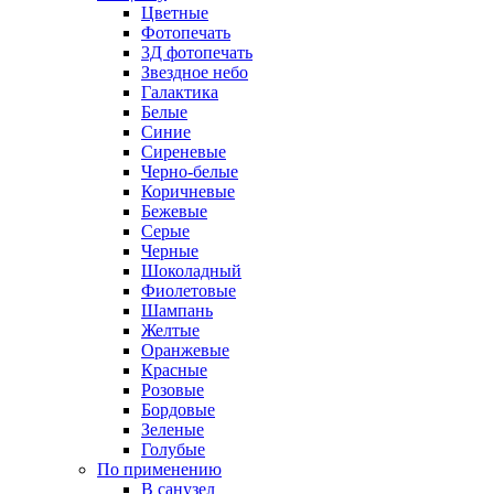
Цветные
Фотопечать
3Д фотопечать
Звездное небо
Галактика
Белые
Синие
Сиреневые
Черно-белые
Коричневые
Бежевые
Серые
Черные
Шоколадный
Фиолетовые
Шампань
Желтые
Оранжевые
Красные
Розовые
Бордовые
Зеленые
Голубые
По применению
В санузел