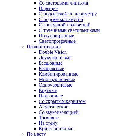
Со световыми линиями
Парящие
С подсветкой по периметру
С подсветкой внутри
С контурной подсветкой
С точечными светильниками
Полупрозрачные
Светопрозрачные
По конструкции
Double Vision
Двухуровневые
Бесшовные
Бесщелевые
Комбинированные
Многоуровневые
Одноуровневые
Круглые
Наклонные
Со скрытым карнизом
Акустические
Со звукоизоляцией
Трековые
На стену
Криволинейные
По цвету