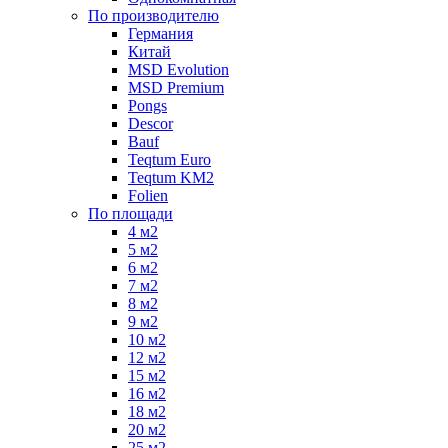
По производителю
Германия
Китай
MSD Evolution
MSD Premium
Pongs
Descor
Bauf
Teqtum Euro
Teqtum KM2
Folien
По площади
4 м2
5 м2
6 м2
7 м2
8 м2
9 м2
10 м2
12 м2
15 м2
16 м2
18 м2
20 м2
25 м2