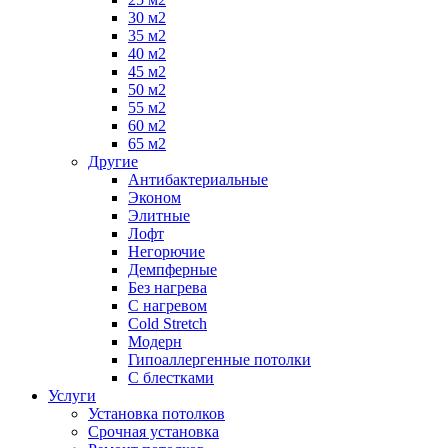
30 м2
35 м2
40 м2
45 м2
50 м2
55 м2
60 м2
65 м2
Другие
Антибактериальные
Эконом
Элитные
Лофт
Негорючие
Демпферные
Без нагрева
С нагревом
Cold Stretch
Модерн
Гипоаллергенные потолки
С блестками
Услуги
Установка потолков
Срочная установка