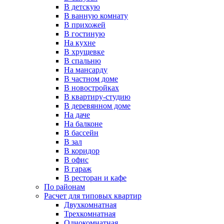
В детскую
В ванную комнату
В прихожей
В гостиную
На кухне
В хрущевке
В спальню
На мансарду
В частном доме
В новостройках
В квартиру-студию
В деревянном доме
На даче
На балконе
В бассейн
В зал
В коридор
В офис
В гараж
В ресторан и кафе
По районам
Расчет для типовых квартир
Двухкомнатная
Трехкомнатная
Однокомнатная