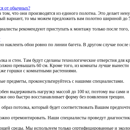
ся от обычных?
том, что они производятся из единого полотна. Это делает нену
ый вариант, то мы можем предложить вам полотно шириной до 5
циалисты рекомендуют приступать к монтажу только после того, 
?
но наклеить обои ровно по линии багета. В другом случае после
ка и стен. Там будут сделаны технологические отверстия для к
жно превышать 60 см. Кроме того, из комнаты лучше вынести в
акже горшки с комнатными растениями.
иные предметы, проконсультируйтесь с нашими специалистами.
ен выдерживать нагрузку массой до 100 кг, поэтому вы сами и 
узки оно быстро восстанавливает форму без появления трещин.
 образ потолка, который будет соответствовать Вашим предпочт
ожно отремонтировать. Наши специалисты проведут диагностик
ающей среды. Мы используем только сертифицированные и эколо