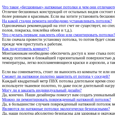
Что такое «бесшовные» натяжные потолки и чем они отличают
Отличие бесшовных конструкций от остальных видов состоит в 
более ровным и красивым. Если вы хотите установить бесшовн
На какой стадии ремонта необходимо устанавливать потолок?
Однозначных рекомендаций на этот счет не существует, но спе
полов, покраска, поклейка обоев и т.д.).
Что сделать первым: наклеить обои или смонтировать потолки
Если сначала провести установку потолка, то потом будет слож
прежде чем приступать к работам.
Как подготовить комнату?
Монтажникам необходимо обеспечить доступ к зоне стыка потол
между потолком и ближайшей горизонтальной поверхностью дол
температуры, легко воспламеняющиеся краски и аэрозоли, а т
Если вы сомневаетесь, стоит ли выносить из комнаты те или 
Сможет ли натяжное полотно защитить от потопа у соседей?
Каждый квадратный метр ПВХ потолка длительное время способ
используете тканевое полотно, то даже после длительной нагр
Могу ли я заказать индивидуальный дизайн?
Да, конечно. Наши дизайнеры помогут вам создать уникальный
Можно ли ремонтировать поврежденный натяжной потолок?
Да, в большинстве случаев поврежденный натяжной потолок м
Являются ли натяжные потолки экологически безопасными?
Да, наши полотна абсолютно безопасны для здоровья и окруж