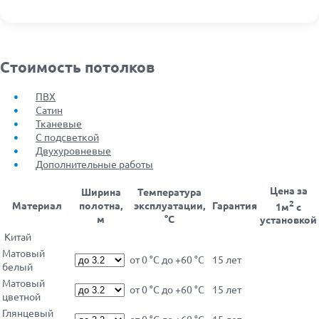
Стоимость потолков
ПВХ
Сатин
Тканевые
С подсветкой
Двухуровневые
Дополнительные работы
Цена за
Ширина
Температура
2
Материал
полотна,
эксплуатации,
Гарантия
1м
с
м
°С
установкой
Китай
Матовый
от 0 °С до +60 °С
15 лет
белый
Матовый
от 0 °С до +60 °С
15 лет
цветной
Глянцевый
от 0 °С до +60 °С
15 лет