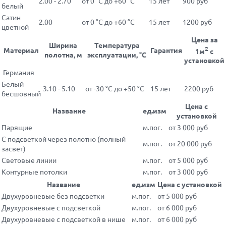
2.00 - 2.70
от 0 °С до +60 °С
15 лет
900 руб
белый
Сатин
2.00
от 0 °С до +60 °С
15 лет
1200 руб
цветной
Цена за
Ширина
Температура
2
Материал
Гарантия
1м
с
полотна, м
эксплуатации, °С
установкой
Германия
Белый
3.10 - 5.10
от -30 °С до +50 °С
15 лет
2200 руб
бесшовный
Цена с
Название
ед.изм
установкой
Парящие
м.пог.
от 3 000 руб
С подсветкой через полотно (полный
м.пог.
от 20 000 руб
засвет)
Световые линии
м.пог.
от 5 000 руб
Контурные потолки
м.пог.
от 3 000 руб
Название
ед.изм
Цена с установкой
Двухуровневые без подсветки
м.пог.
от 5 000 руб
Двухуровневые с подсветкой
м.пог.
от 6 000 руб
Двухуровневые с подсветкой в нише
м.пог.
от 6 000 руб