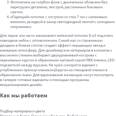
Фотопечать на голубом фоне с дымчатыми облаками без
перегрузки деталями, люстрой, рассеянным боковым
светом.
«Парящий» потолок с отступом от стен 7 мм с сатиновым
винилом, укладкой в зазор светодиодной лентой с холодным
излучением.
Для лаунж зон часто заказывают натяжной потолок 8 м2 под ключ
«звездное небо» с оптоволокном. Синий мат со строенными
диодами в бликах спотов создает эффект мерцающих звезд и
камерную атмосферу. Для дизайнерских интерьеров в комнатах с
высокими стенами выбирают двухуровневый «остров» с
зеркальным кругом в обрамлении матовой серой ПВХ-пленки, LED-
подсветкой между ярусами. Не хуже смотрится вариант с
углубленным прямоугольником/кругом из глянцевой пленки в
обрамлении ткани. Для вдохновения желающие могут посмотреть
в галерее готовые варианты и помощью программы
визуализировать дизайн.
Как мы работаем
Подбор материала и цвета
Потолки из Китая, Германии и Бельгии. Любой цвет.