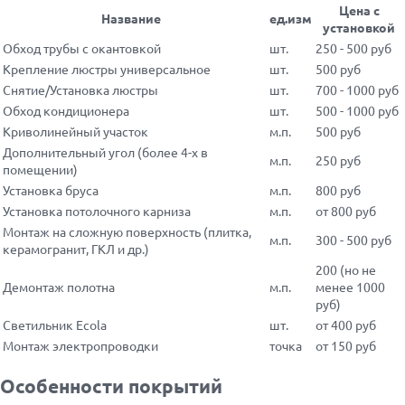
Цена с
Название
ед.изм
установкой
Обход трубы с окантовкой
шт.
250 - 500 руб
Крепление люстры универсальное
шт.
500 руб
Снятие/Установка люстры
шт.
700 - 1000 руб
Обход кондиционера
шт.
500 - 1000 руб
Криволинейный участок
м.п.
500 руб
Дополнительный угол (более 4-х в
м.п.
250 руб
помещении)
Установка бруса
м.п.
800 руб
Установка потолочного карниза
м.п.
от 800 руб
Монтаж на сложную поверхность (плитка,
м.п.
300 - 500 руб
керамогранит, ГКЛ и др.)
200 (но не
Демонтаж полотна
м.п.
менее 1000
руб)
Светильник Ecola
шт.
от 400 руб
Монтаж электропроводки
точка
от 150 руб
Особенности покрытий