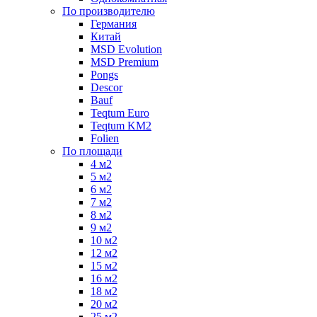
По производителю
Германия
Китай
MSD Evolution
MSD Premium
Pongs
Descor
Bauf
Teqtum Euro
Teqtum KM2
Folien
По площади
4 м2
5 м2
6 м2
7 м2
8 м2
9 м2
10 м2
12 м2
15 м2
16 м2
18 м2
20 м2
25 м2