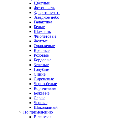
Цветные
Фотопечать
3Д фотопечать
Звездное небо
Галактика
Белые
Шампань
Фиолетовые
Желтые
Оранжевые
Красные
Розовые
Бордовые
Зеленые
Голубые
Синие
Сиреневые
Черно-белые
Коричневые
Бежевые
Серые
Черные
Шоколадный
По применению
В санузел