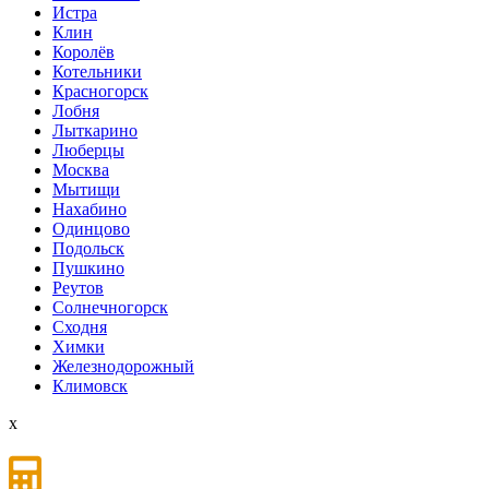
Истра
Клин
Королёв
Котельники
Красногорск
Лобня
Лыткарино
Люберцы
Мoсква
Мытищи
Нахабино
Одинцово
Подольск
Пушкино
Реутов
Солнечногорск
Сходня
Химки
Железнодорожный
Климовск
x