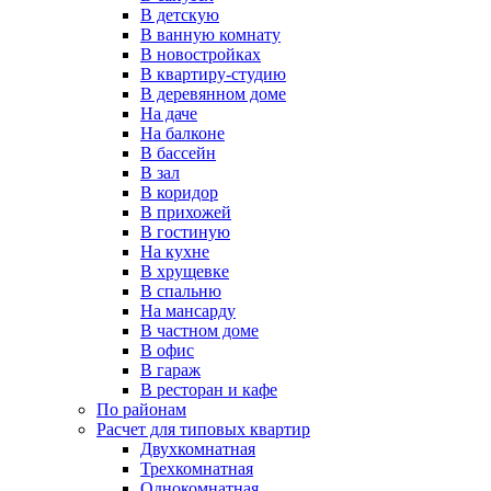
В детскую
В ванную комнату
В новостройках
В квартиру-студию
В деревянном доме
На даче
На балконе
В бассейн
В зал
В коридор
В прихожей
В гостиную
На кухне
В хрущевке
В спальню
На мансарду
В частном доме
В офис
В гараж
В ресторан и кафе
По районам
Расчет для типовых квартир
Двухкомнатная
Трехкомнатная
Однокомнатная