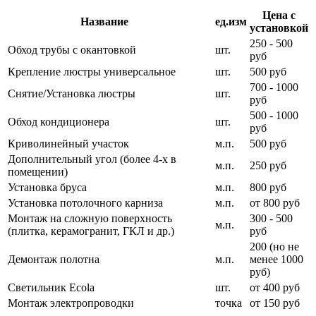
Цена с
Название
ед.изм
установкой
250 - 500
Обход трубы с окантовкой
шт.
руб
Крепление люстры универсальное
шт.
500 руб
700 - 1000
Снятие/Установка люстры
шт.
руб
500 - 1000
Обход кондиционера
шт.
руб
Криволинейный участок
м.п.
500 руб
Дополнительный угол (более 4-х в
м.п.
250 руб
помещении)
Установка бруса
м.п.
800 руб
Установка потолочного карниза
м.п.
от 800 руб
Монтаж на сложную поверхность
300 - 500
м.п.
(плитка, керамогранит, ГКЛ и др.)
руб
200 (но не
Демонтаж полотна
м.п.
менее 1000
руб)
Светильник Ecola
шт.
от 400 руб
Монтаж электропроводки
точка
от 150 руб