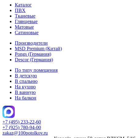
Каталог
ПВХ
Тканевые
Глянцевые
Матовые
Сатиновые
Производители
MSD Premium (Китай)
Pongs (Германия)
Descor (Германия)
По типу помещения
В детскую
В спальню
На кухню
В ванную
На балкон
+7 (495) 233-22-60
+7 (925) 780-94-00
zakaz@100potolkov.ru