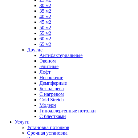
30 м2
35 м2
40 м2
45 м2
50 м2
55 м2
60 м2
65 м2
Другие
Антибактериальные
Эконом
Элитные
Лофт
Негорючие
Демпферные
Без нагрева
С нагревом
Cold Stretch
Модерн
Гипоаллергенные потолки
С блестками
Услуги
Установка потолков
Срочная установка