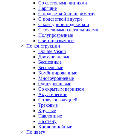
Со световыми линиями
Парящие
С подсветкой по периметру
С подсветкой внутри
С контурной подсветкой
С точечными светильниками
Полупрозрачные
Светопрозрачные
По конструкции
Double Vision
Двухуровневые
Бесшовные
Бесщелевые
Комбинированные
Многоуровневые
Одноуровневые
Со скрытым карнизом
Акустические
Со звукоизоляцией
Трековые
Круглые
Наклонные
На стену
Криволинейные
По цвету