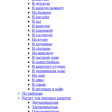
В детскую
В ванную комнату
На балконе
В бассейн
В зал
В коридор
В прихожей
В гостиную
На кухне
В хрущевке
В спальню
На мансарду
В частном доме
В новостройках
В квартиру-студию
В деревянном доме
На даче
В офис
В гараж
В ресторан и кафе
По районам
Расчет для типовых квартир
Двухкомнатная
Трехкомнатная
Однокомнатная