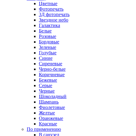
Цветные
Фотопечать
3Д фотопечать
Звездное небо
Галактика
Белые
Розовые
Бордовые
Зеленые
Голубые
Синие
Сиреневые
Черно-белые
Коричневые
Бежевые
Серые
Черные
Шоколадный
Шампань
Фиолетовые
Желтые
Оранжевые
Красные
По применению
В санузел