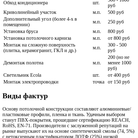
Обход кондиционера
шт.
руб
Криволинейный участок
м.п.
500 руб
Дополнительный угол (более 4-х в
м.п.
250 руб
помещении)
Установка бруса
м.п.
800 руб
Установка потолочного карниза
м.п.
от 800 руб
Монтаж на сложную поверхность
300 - 500
м.п.
(плитка, керамогранит, ГКЛ и др.)
руб
200 (но не
Демонтаж полотна
м.п.
менее 1000
руб)
Светильник Ecola
шт.
от 400 руб
Монтаж электропроводки
точка
от 150 руб
Виды фактур
Основу потолочной конструкции составляют алюминиевые/
пластиковые профили, пленка и ткань. Удачным выбором
станут ПВХ-покрытия, прошедшие сертификацию REACH,
RoHS, EN-71. Производители с заслуженной репутаций на
рынке выпускают их на основе синтетической смолы (74, 5%)
с нетоксичным пластификатором ДОТФ (25%) низкой