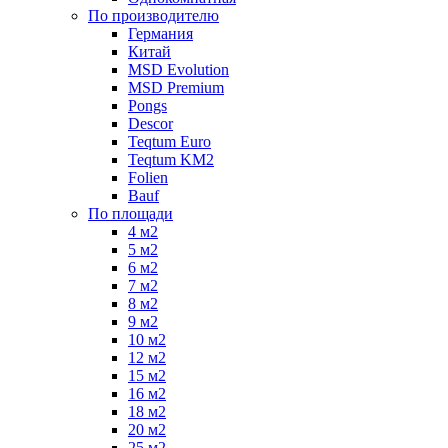
По производителю
Германия
Китай
MSD Evolution
MSD Premium
Pongs
Descor
Teqtum Euro
Teqtum KM2
Folien
Bauf
По площади
4 м2
5 м2
6 м2
7 м2
8 м2
9 м2
10 м2
12 м2
15 м2
16 м2
18 м2
20 м2
25 м2