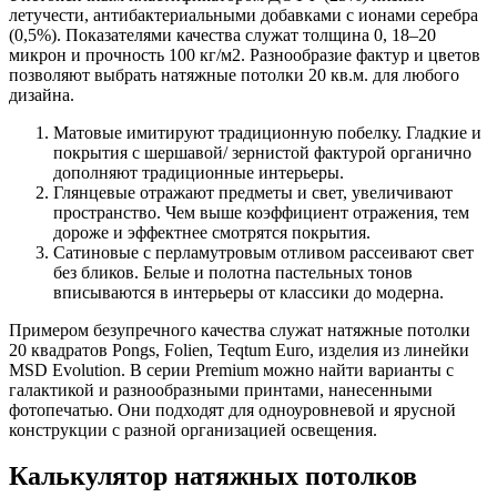
летучести, антибактериальными добавками с ионами серебра
(0,5%). Показателями качества служат толщина 0, 18–20
микрон и прочность 100 кг/м2. Разнообразие фактур и цветов
позволяют выбрать натяжные потолки 20 кв.м. для любого
дизайна.
Матовые имитируют традиционную побелку. Гладкие и
покрытия с шершавой/ зернистой фактурой органично
дополняют традиционные интерьеры.
Глянцевые отражают предметы и свет, увеличивают
пространство. Чем выше коэффициент отражения, тем
дороже и эффектнее смотрятся покрытия.
Сатиновые с перламутровым отливом рассеивают свет
без бликов. Белые и полотна пастельных тонов
вписываются в интерьеры от классики до модерна.
Примером безупречного качества служат натяжные потолки
20 квадратов Pongs, Folien, Teqtum Euro, изделия из линейки
MSD Evolution. В серии Premium можно найти варианты с
галактикой и разнообразными принтами, нанесенными
фотопечатью. Они подходят для одноуровневой и ярусной
конструкции с разной организацией освещения.
Калькулятор натяжных потолков