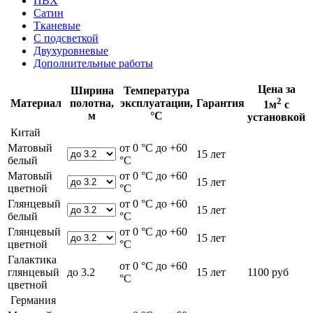
ПВХ
Сатин
Тканевые
С подсветкой
Двухуровневые
Дополнительные работы
Цена за
Ширина
Температура
2
Материал
полотна,
эксплуатации,
Гарантия
1м
с
м
°С
установкой
Китай
Матовый
от 0 °С до +60
15 лет
белый
°С
Матовый
от 0 °С до +60
15 лет
цветной
°С
Глянцевый
от 0 °С до +60
15 лет
белый
°С
Глянцевый
от 0 °С до +60
15 лет
цветной
°С
Галактика
от 0 °С до +60
глянцевый
до 3.2
15 лет
1100 руб
°С
цветной
Германия