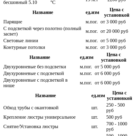
бесшовный
5.10
°С
Цена с
Название
ед.изм
установкой
Парящие
м.пог.
от 3 000 руб
С подсветкой через полотно (полный
м.пог.
от 20 000 руб
засвет)
Световые линии
м.пог.
от 5 000 руб
Контурные потолки
м.пог.
от 3 000 руб
Цена с
Название
ед.изм
установкой
Двухуровневые без подсветки
м.пог.
от 5 000 руб
Двухуровневые с подсветкой
м.пог.
от 6 000 руб
Двухуровневые с подсветкой в
м.пог.
от 6 000 руб
нише
Цена с
Название
ед.изм
установкой
250 - 500
Обход трубы с окантовкой
шт.
руб
Крепление люстры универсальное
шт.
500 руб
700 - 1000
Снятие/Установка люстры
шт.
руб
500 - 1000