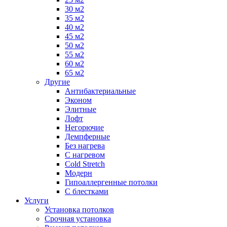
30 м2
35 м2
40 м2
45 м2
50 м2
55 м2
60 м2
65 м2
Другие
Антибактериальные
Эконом
Элитные
Лофт
Негорючие
Демпферные
Без нагрева
С нагревом
Cold Stretch
Модерн
Гипоаллергенные потолки
С блестками
Услуги
Установка потолков
Срочная установка