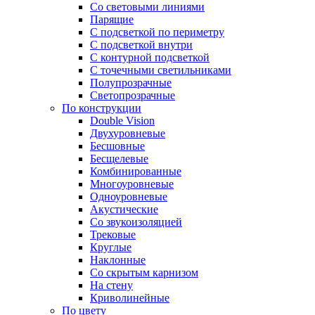
Со световыми линиями
Парящие
С подсветкой по периметру
С подсветкой внутри
С контурной подсветкой
С точечными светильниками
Полупрозрачные
Светопрозрачные
По конструкции
Double Vision
Двухуровневые
Бесшовные
Бесщелевые
Комбинированные
Многоуровневые
Одноуровневые
Акустические
Со звукоизоляцией
Трековые
Круглые
Наклонные
Со скрытым карнизом
На стену
Криволинейные
По цвету